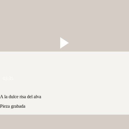
03:35
A la dulce risa del alva
Pieza grabada