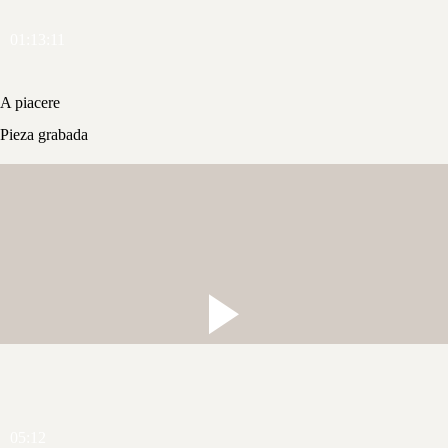
01:13:11
A piacere
Pieza grabada
05:12