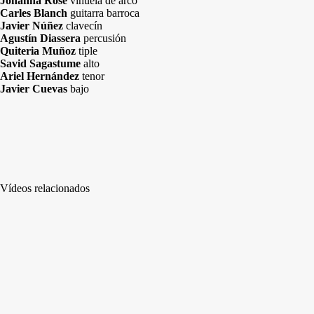
Johanna Rose
vihuela de arco
Carles Blanch
guitarra barroca
Javier Núñez
clavecín
Agustín Diassera
percusión
Quiteria Muñoz
tiple
Savid Sagastume
alto
Ariel Hernández
tenor
Javier Cuevas
bajo
Vídeos relacionados