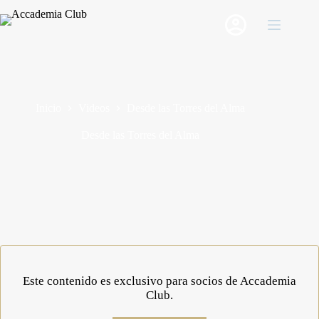
Saltar
al
contenido
Inicio
Videos
Desde las Torres del Alma
Desde las Torres del Alma
Este contenido es exclusivo para socios de Accademia
Club.