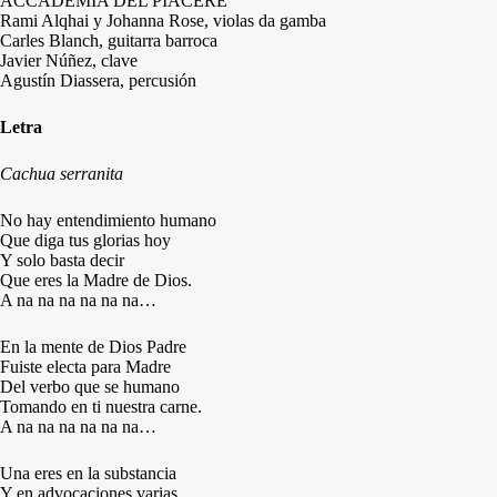
ACCADEMIA DEL PIACERE
Rami Alqhai y Johanna Rose, violas da gamba
Carles Blanch, guitarra barroca
Javier Núñez, clave
Agustín Diassera, percusión
Letra
Cachua serranita
No hay entendimiento humano
Que diga tus glorias hoy
Y solo basta decir
Que eres la Madre de Dios.
A na na na na na na…
En la mente de Dios Padre
Fuiste electa para Madre
Del verbo que se humano
Tomando en ti nuestra carne.
A na na na na na na…
Una eres en la substancia
Y en advocaciones varias