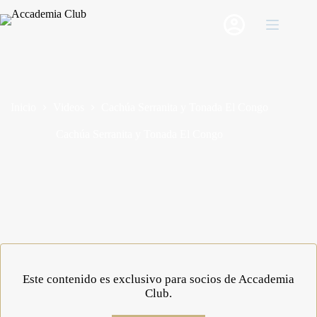
Saltar
al
contenido
Inicio
Videos
Cachúa Serranita y Tonada El Congo
Cachúa Serranita y Tonada El Congo
Este contenido es exclusivo para socios de Accademia
Club.