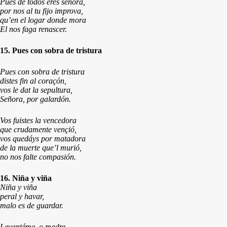
Pues de todos eres señora,
por nos al tu fijo improva,
qu’en el logar donde mora
El nos faga renascer.
15. Pues con sobra de tristura
Pues con sobra de tristura
distes fin al coraçón,
vos le dat la sepultura,
Señora, por galardón.
Vos fuistes la vencedora
que crudamente vençió,
vos quedáys por matadora
de la muerte que’l murió,
no nos falte compasión.
16. Niña y viña
Niña y viña
peral y havar,
malo es de guardar.
Levantéme, o madre,