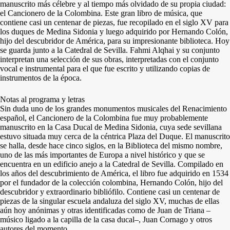
manuscrito más célebre y al tiempo más olvidado de su propia ciudad:
el Cancionero de la Colombina. Este gran libro de música, que
contiene casi un centenar de piezas, fue recopilado en el siglo XV para
los duques de Medina Sidonia y luego adquirido por Hernando Colón,
hijo del descubridor de América, para su impresionante biblioteca. Hoy
se guarda junto a la Catedral de Sevilla. Fahmi Alqhai y su conjunto
interpretan una selección de sus obras, interpretadas con el conjunto
vocal e instrumental para el que fue escrito y utilizando copias de
instrumentos de la época.
Notas al programa y letras
Sin duda uno de los grandes monumentos musicales del Renacimiento
español, el Cancionero de la Colombina fue muy probablemente
manuscrito en la Casa Ducal de Medina Sidonia, cuya sede sevillana
estuvo situada muy cerca de la céntrica Plaza del Duque. El manuscrito
se halla, desde hace cinco siglos, en la Biblioteca del mismo nombre,
uno de las más importantes de Europa a nivel histórico y que se
encuentra en un edificio anejo a la Catedral de Sevilla. Compilado en
los años del descubrimiento de América, el libro fue adquirido en 1534
por el fundador de la colección colombina, Hernando Colón, hijo del
descubridor y extraordinario bibliófilo. Contiene casi un centenar de
piezas de la singular escuela andaluza del siglo XV, muchas de ellas
aún hoy anónimas y otras identificadas como de Juan de Triana –
músico ligado a la capilla de la casa ducal–, Juan Cornago y otros
autores del momento.