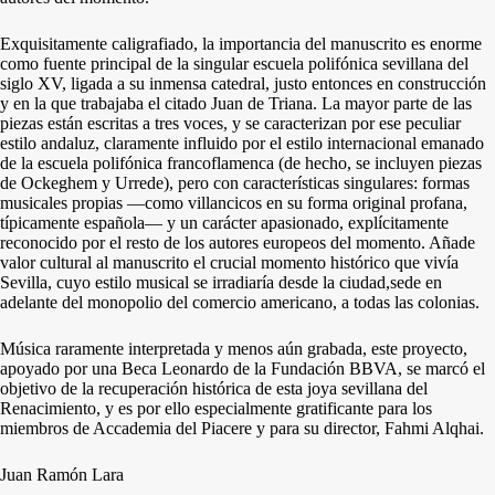
Exquisitamente caligrafiado, la importancia del manuscrito es enorme
como fuente principal de la singular escuela polifónica sevillana del
siglo XV, ligada a su inmensa catedral, justo entonces en construcción
y en la que trabajaba el citado Juan de Triana. La mayor parte de las
piezas están escritas a tres voces, y se caracterizan por ese peculiar
estilo andaluz, claramente influido por el estilo internacional emanado
de la escuela polifónica francoflamenca (de hecho, se incluyen piezas
de Ockeghem y Urrede), pero con características singulares: formas
musicales propias —como villancicos en su forma original profana,
típicamente española— y un carácter apasionado, explícitamente
reconocido por el resto de los autores europeos del momento. Añade
valor cultural al manuscrito el crucial momento histórico que vivía
Sevilla, cuyo estilo musical se irradiaría desde la ciudad,sede en
adelante del monopolio del comercio americano, a todas las colonias.
Música raramente interpretada y menos aún grabada, este proyecto,
apoyado por una Beca Leonardo de la Fundación BBVA, se marcó el
objetivo de la recuperación histórica de esta joya sevillana del
Renacimiento, y es por ello especialmente gratificante para los
miembros de Accademia del Piacere y para su director, Fahmi Alqhai.
Juan Ramón Lara