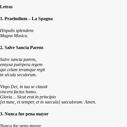
Letras
1. Praeludium – La Spagna
Hispalis splendens
Magna Musica.
2. Salve Sancta Parens
Salve sancta parens,
ennyxa puérpera regem
qui celum teramque regit
in sécula seculorum.
Virgo Dei, in tua se clausit
viscera factus homo.
Gloria… Sicut erat in principio
[et nunc, et semper, et in saecula]
saeculorum. Amen.
3. Nunca fue pena mayor
Nunca fue pena mayor