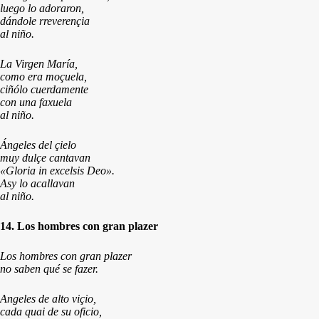
luego lo adoraron,
dándole rreverençia
al niño.
La Virgen María,
como era moçuela,
ciñólo cuerdamente
con una faxuela
al niño.
Ángeles del çielo
muy dulçe cantavan
«Gloria in excelsis Deo».
Asy lo acallavan
al niño.
14. Los hombres con gran plazer
Los hombres con gran plazer
no saben qué se fazer.
Angeles de alto viçio,
cada quai de su oficio,