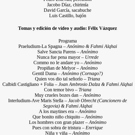
Jacobo Díaz, chirimía
David García, sacabuche
Luis Castillo, bajón
Tomas y edición de vídeo y audio: Félix Vázquez
Programa
Praeludium-La Spagna –
Anónimo & Fahmi Alqhai
Salve Sancta Parens –
Anónimo
Nunca fue pena mayor –
Urrede
Commo no le andare yo –
Anónimo
Propiñan de Melyor –
Anónimo
Gentil Dama –
Anónimo (Cornago?)
Quien vos dio tal señorío –
Triana
Calbidi Castigliano + Folia –
Joan Ambrosio Dalza & Fahmi Alqhai
Con temor bivo –
Triana
Muy crueles bozes dan –
Anónimo
Interludium-Ave Maris Stella –
Jacob Obrecht (Cancionero de
Segovia) & Fahmi Alqhai
A los maytines era –
Anónimo
Que bonito niño chiquito –
Anónimo
Los hombres con gran plazer –
Anónimo
Pues con sobra de tristura –
Enrrique
Niña y viña –
Anónimo