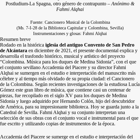
Postludium-La Spagna, otro género de contrapunto –
Anónimo &
Fahmi Alqhai
Fuente: Cancionero Musical de la Colombina
(Ms. 7-I-28 de la Biblioteca Capitular y Colombina, Sevilla)
Instrumentaciones y glosas: Fahmi Alqhai
Resumen breve
Rodado en la histórica
iglesia del antiguo Convento de San Pedro
de Alcántara
en diciembre de 2021, el presente documental explica y
desarrolla el trasfondo histórico, musical y artístico del proyecto
“Colombina. Música para los duques de Medina Sidonia”, con el que
el conjunto sevillano Accademia del Piacere y su director Fahmi
Alqhai se sumergen en el estudio e interpretación del manuscrito más
célebre y al tiempo más olvidado de su propia ciudad: el Cancionero
de la Colombina. Según recientes investigaciones de la estudiosa Lucía
Gómez este gran libro de música, que contiene casi un centenar de
piezas, fue recopilado en el siglo XV para los duques de Medina
Sidonia y luego adquirido por Hernando Colón, hijo del descubridor
de América, para su impresionante biblioteca. Hoy se guarda junto a la
Catedral de Sevilla. Fahmi Alqhai y su conjunto interpretan una
selección de sus obras con el conjunto vocal e instrumental para el que
fue escrito y utilizando copias de instrumentos de la época.
Accademia del Piacere se sumerge en el estudio e interpretación del