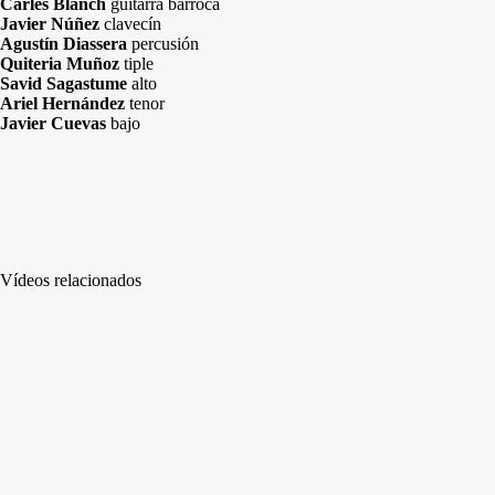
Carles Blanch
guitarra barroca
Javier Núñez
clavecín
Agustín Diassera
percusión
Quiteria Muñoz
tiple
Savid Sagastume
alto
Ariel Hernández
tenor
Javier Cuevas
bajo
Vídeos relacionados