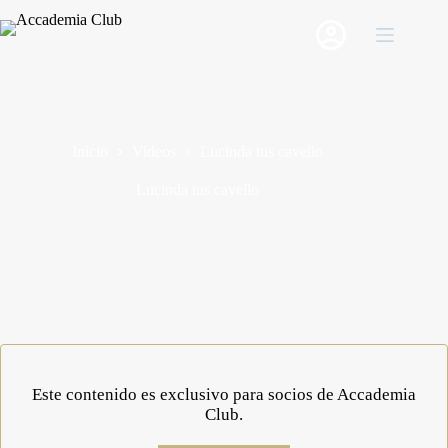
Saltar
al
contenido
Inicio
Videos
Lucinda tus cavello
Lucinda tus cavello
Este contenido es exclusivo para socios de Accademia
Club.