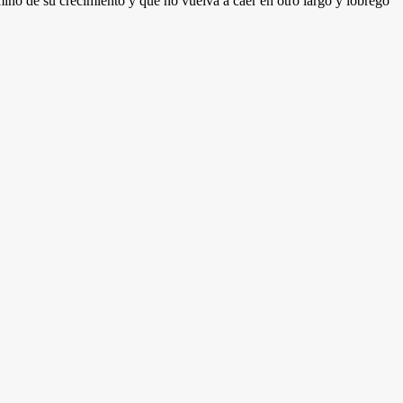
amino de su crecimiento y que no vuelva a caer en otro largo y lóbrego