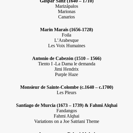
Gaspar Sanz (1640 – 1710)
Marizápalos
Marionas
Canarios
Marin Marais (1656-1728)
Foila
L’Arabesque
Les Voix Humaines
Antonio de Cabezón (1510 – 1566)
Tiento I -La Dama le demanda
Jimi Hendrix
Purple Haze
Monsieur de Sainte-Colombe (c.1640 – c.1700)
Les Pleurs
Santiago de Murcia (1673 – 1739) & Fahmi Alqhai
Fandangos
Fahmi Alqhai
Variations on a Joe Satriani Theme