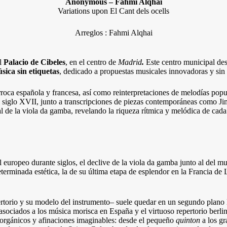
Anonymous – Fahmi Alqhai
Variations upon El Cant dels ocells
Arreglos : Fahmi Alqhai
el
Palacio de Cibeles
, en el centro de
Madrid
.
Este centro municipal de
ica sin etiquetas
, dedicado a propuestas musicales innovadoras y sin fr
rroca española y francesa, así como reinterpretaciones de melodías pop
iglo XVII, junto a transcripciones de piezas contemporáneas como Jimi 
l de la viola da gamba, revelando la riqueza rítmica y melódica de cad
 europeo durante siglos, el declive de la viola da gamba junto al del mu
eterminada estética, la de su última etapa de esplendor en la Francia d
pertorio y su modelo del instrumento– suele quedar en un segundo plano la
s asociados a los música morisca en España y el virtuoso repertorio berli
, orgánicos y afinaciones imaginables: desde el pequeño
quinton
a los g