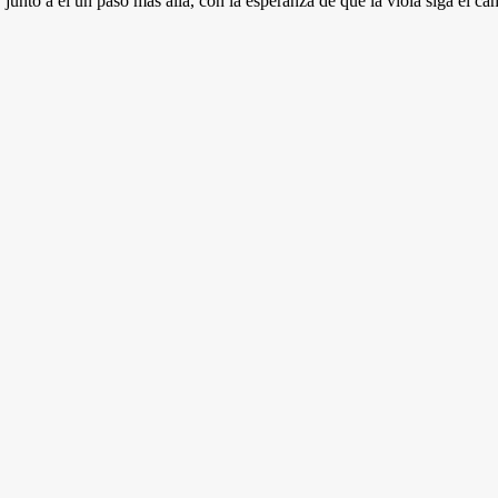
 junto a él un paso más allá, con la esperanza de que la viola siga el c