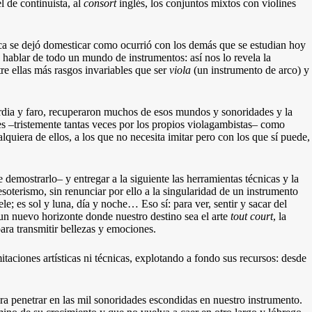
l de continuista, al
consort
inglés, los conjuntos mixtos con violines
nca se dejó domesticar como ocurrió con los demás que se estudian hoy
e hablar de todo un mundo de instrumentos: así nos lo revela la
tre ellas más rasgos invariables que ser
viola
(un instrumento de arco) y
rdia y faro, recuperaron muchos de esos mundos y sonoridades y la
 –tristemente tantas veces por los propios violagambistas– como
uiera de ellos, a los que no necesita imitar pero con los que sí puede,
emostrarlo– y entregar a la siguiente las herramientas técnicas y la
soterismo, sin renunciar por ello a la singularidad de un instrumento
ele; es sol y luna, día y noche… Eso sí: para ver, sentir y sacar del
 un nuevo horizonte donde nuestro destino sea el arte
tout court
, la
para transmitir bellezas y emociones.
itaciones artísticas ni técnicas, explotando a fondo sus recursos: desde
ra penetrar en las mil sonoridades escondidas en nuestro instrumento.