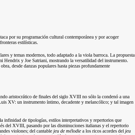
staca por su programación cultural contemporánea y por acoger
onteras estilísticas.
ulares y temas modernos, todo adaptado a la viola barroca. La propuesta
Hendrix y Joe Satriani, mostrando la versatilidad del instrumento.
a obra, desde danzas populares hasta piezas profundamente
ndo aristocrático de finales del siglo XVIII no sólo la condenó a una
e Luis XV: un instrumento íntimo, decadente y melancólico; y tal imagen
 infinidad de tipologías, estilos interpretativos y repertorios que
nés del XVIII, pasando por las disminuciones italianas y el repertorio
randes violones; del cantable
jeu de mélodie
a los ricos acordes del
jeu