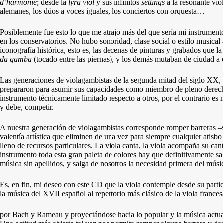
d’harmonie
; desde la
lyra viol
y sus infinitos
settings
a la resonante vio
alemanes, los dúos a voces iguales, los conciertos con orquesta…
Posiblemente fue esto lo que me atrajo más del que sería mi instrumen
en los conservatorios. No hubo sonoridad, clase social o estilo musical
iconografía histórica, esto es, las decenas de pinturas y grabados que 
da gamba
(tocado entre las piernas), y los demás mutaban de ciudad a 
Las generaciones de violagambistas de la segunda mitad del siglo XX,
prepararon para asumir sus capacidades como miembro de pleno derecho
instrumento técnicamente limitado respecto a otros, por el contrario es
y debe, competir.
A nuestra generación de violagambistas corresponde romper barreras –se
valentía artística que eliminen de una vez para siempre cualquier atisb
lleno de recursos particulares. La viola canta, la viola acompaña su canto
instrumento toda esta gran paleta de colores hay que definitivamente s
música sin apellidos, y salga de nosotros la necesidad primera del músic
Es, en fin, mi deseo con este CD que la viola contemple desde su particu
la música del XVII español al repertorio más clásico de la viola france
por Bach y Rameau y proyectándose hacia lo popular y la música actual,