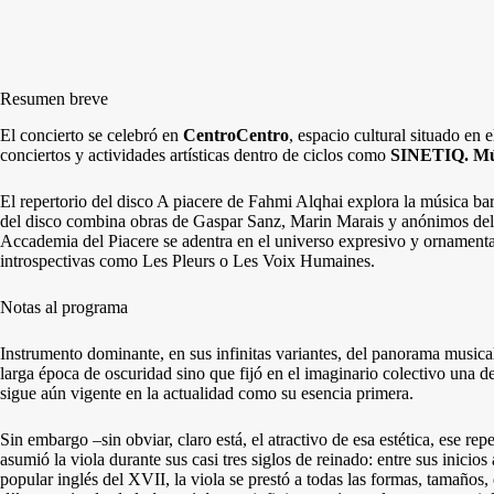
Resumen breve
El concierto se celebró en
CentroCentro
, espacio cultural situado en 
conciertos y actividades artísticas dentro de ciclos como
SINETIQ. Mús
El repertorio del disco A piacere de Fahmi Alqhai explora la música ba
del disco combina obras de Gaspar Sanz, Marin Marais y anónimos del s
Accademia del Piacere se adentra en el universo expresivo y ornamenta
introspectivas como Les Pleurs o Les Voix Humaines.
Notas al programa
Instrumento dominante, en sus infinitas variantes, del panorama musical
larga época de oscuridad sino que fijó en el imaginario colectivo una d
sigue aún vigente en la actualidad como su esencia primera.
Sin embargo –sin obviar, claro está, el atractivo de esa estética, ese re
asumió la viola durante sus casi tres siglos de reinado: entre sus inicio
popular inglés del XVII, la viola se prestó a todas las formas, tamaños