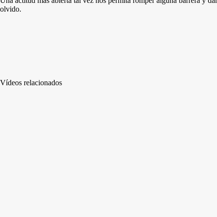
Una actitud más abierta tal vez nos permita romper alguna barrera y dar
olvido.
Vídeos relacionados