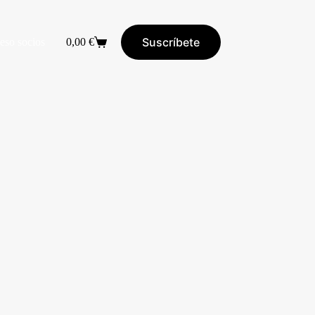
Suscríbete
eso socios
0,00
€
Carro
de
compra