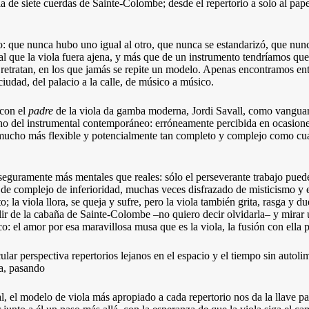
la de siete cuerdas de Sainte-Colombe; desde el repertorio a solo al pape
to: que nunca hubo uno igual al otro, que nunca se estandarizó, que nu
 al que la viola fuera ajena, y más que de un instrumento tendríamos qu
la retratan, en los que jamás se repite un modelo. Apenas encontramos en
ciudad, del palacio a la calle, de músico a músico.
 con el
padre
de la viola da gamba moderna, Jordi Savall, como vangua
 del instrumental contemporáneo: erróneamente percibida en ocasiones
 mucho más flexible y potencialmente tan completo y complejo como cualq
guramente más mentales que reales: sólo el perseverante trabajo puede d
o de complejo de inferioridad, muchas veces disfrazado de misticismo y e
; la viola llora, se queja y sufre, pero la viola también grita, rasga y du
alir de la cabaña de Sainte-Colombe –no quiero decir olvidarla– y mirar
o: el amor por esa maravillosa musa que es la viola, la fusión con ella 
lar perspectiva repertorios lejanos en el espacio y el tiempo sin autolim
sa, pasando
 el modelo de viola más apropiado a cada repertorio nos da la llave pa