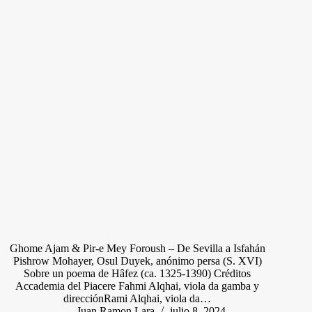
Ghome Ajam & Pir-e Mey Foroush – De Sevilla a Isfahán
Pishrow Mohayer, Osul Duyek, anónimo persa (S. XVI)
Sobre un poema de Hâfez (ca. 1325-1390) Créditos
Accademia del Piacere Fahmi Alqhai, viola da gamba y
direcciónRami Alqhai, viola da…
Juan Ramon Lara
julio 8, 2024