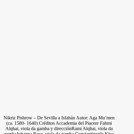
Nikriz Pishrow – De Sevilla a Isfahán Autor: Aga Mu’men
(ca. 1580- 1640) Créditos Accademia del Piacere Fahmi
Alqhai, viola da gamba y direcciónRami Alqhai, viola da
gambaJohanna Rose, viola da gamba Constantinople Kiya