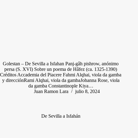
Golestan – De Sevilla a Isfahan Panj-gâh pishrow, anónimo
persa (S. XVI) Sobre un poema de Hâfez (ca. 1325-1390)
Créditos Accademia del Piacere Fahmi Alqhai, viola da gamba
y direcciónRami Alqhai, viola da gambaJohanna Rose, viola
da gamba Constantinople Kiya…
Juan Ramon Lara
julio 8, 2024
De Sevilla a Isfahán