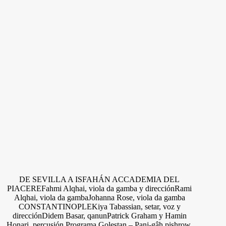
DE SEVILLA A ISFAHÁN ACCADEMIA DEL
PIACEREFahmi Alqhai, viola da gamba y direcciónRami
Alqhai, viola da gambaJohanna Rose, viola da gamba
CONSTANTINOPLEKiya Tabassian, setar, voz y
direcciónDidem Basar, qanunPatrick Graham y Hamin
Honari, percusión Programa Golestan – Panj-gâh pishrow,