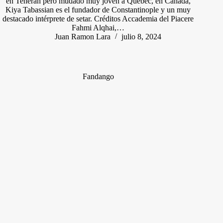
en Teherán pero mudado muy joven a Quebec, en Canadá,
Kiya Tabassian es el fundador de Constantinople y un muy
destacado intérprete de setar. Créditos Accademia del Piacere
Fahmi Alqhai,…
Juan Ramon Lara
julio 8, 2024
Fandango