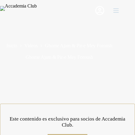
Saltar
al
contenido
Inicio
Videos
Ghome Ajam & Pir-e Mey Foroush
Ghome Ajam & Pir-e Mey Foroush
Este contenido es exclusivo para socios de Accademia
Club.