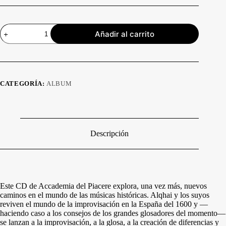
Rediscovering
Añadir al carrito
Spain.
Versión
Digital
cantidad
CATEGORÍA:
ALBUM
Descripción
Este CD de Accademia del Piacere explora, una vez más, nuevos
caminos en el mundo de las músicas históricas. Alqhai y los suyos
reviven el mundo de la improvisación en la España del 1600 y —
haciendo caso a los consejos de los grandes glosadores del momento—
se lanzan a la improvisación, a la glosa, a la creación de diferencias y