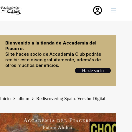
Saltar
al
contenido
Bienvenido a la tienda de Accademia del
Piacere.
Si te haces socio de Accademia Club podrás
recibir este disco gratuitamente, además de
otros muchos beneficios.
Hazte socio
Inicio
album
Rediscovering Spain. Versión Digital